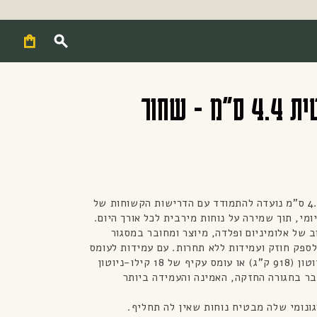
Cart
 - שחור
החגורה הטקטית 4.4 ס"מ נועדה להתמודד עם הדרישות הקשוחות של
ומי, תוך שמירה על נוחות מירבית לכל אורך היום.
 של אלומיניום ופלדה, מיוצר ומחובר במסגור
 לספק חוזק ועמידות ללא תחרות. עם עמידות לעומס
ישיר של 9 קילו-ניוטון (918 ק"ג) או עומס עקיף של 18 קילו-ניוטון
– מדובר בחגורה החזקה, האמינה והעמידה ביותר
ונומי שלה מבטיח נוחות שאין לה תחליף.