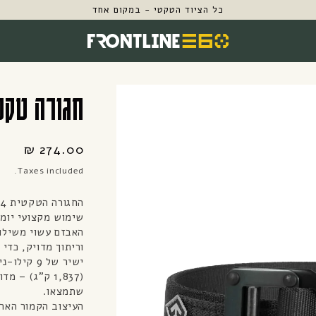
כל הציוד הטקטי - במקום אחד
חגורה טקטית 4.4 ס"מ
מחיר
274.00 ₪
רגיל
Taxes included.
שימוש מקצועי יומי
האבזם עשוי משילוב
וריתוך מדויק, כדי
(1,837 ק"ג) 
שתמצאו.
העיצוב הקמור הארג