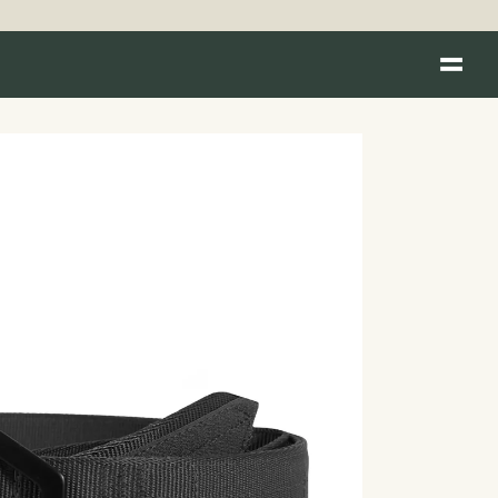
Skip to
content
Skip to
product
information