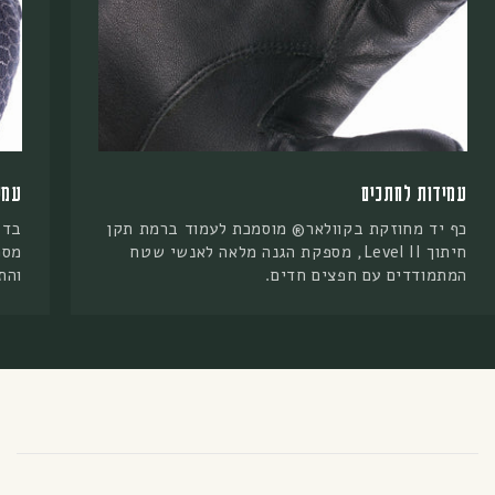
עמידות לאש
ר® מוסמכת לעמוד ברמת תקן
בד Nomex® חסין אש עם 
Leve, מספקת הגנה מלאה לאנשי שטח
מספק הגנה מירבית, תוך שמיר
חדים.
והתאוששות מהירה.