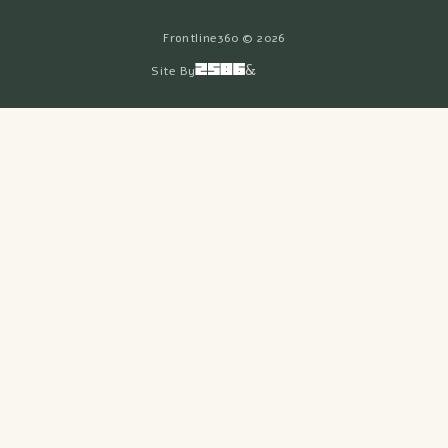
אפשרויות
2026 © Frontline
תשלום
&
Site By