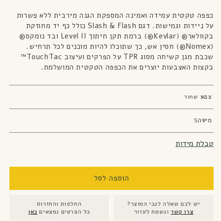
ינה המספקת הגנה מירבית ללא פשרות
על ניידות וגמישות. דגם Slash & Flash כולל כף יד מחוזקת
בקוולאר® (Kevlar®) ברמת תקן חיתוך Level II ובד נומקס®
, כך שתוכלו להיות מוכנים לכל תרחיש.
שכבת מגן קשיחה מסוג TPR על הפרקים ועיצוב TouchTac™
 את הכפפה הטקטית המושלמת.
הוספה לסל
צר?
החלפות והחזרות
ר
כל הפרטים נמצאים
כאן